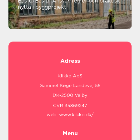
Bas-U/Bas-p: Ansvar, regler och praktisk
nytta i byggprojekt
Adress
web:
www.klikko.dk/
Menu