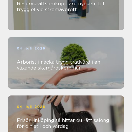
Reservkraftsomkopplare nyckeln till
trygg el vid strömavbrott
04. juli 2026
Arborist i nacka trygg trädvård i en
växande skärgårdskommun
04. juli 2026
Frisör linköping så hittar du rätt salong
för din stil och vardag