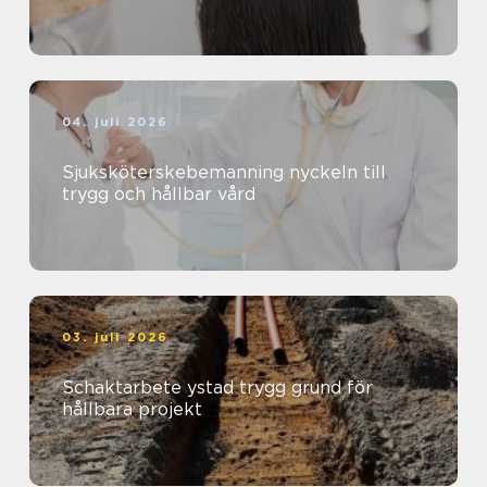
04. juli 2026
Sjuksköterskebemanning nyckeln till
trygg och hållbar vård
03. juli 2026
Schaktarbete ystad trygg grund för
hållbara projekt