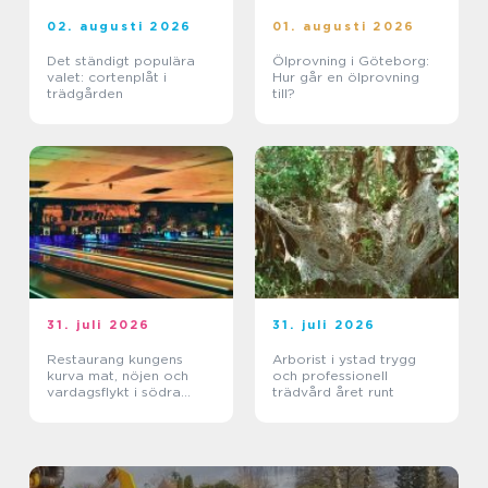
02. augusti 2026
01. augusti 2026
Det ständigt populära
Ölprovning i Göteborg:
valet: cortenplåt i
Hur går en ölprovning
trädgården
till?
31. juli 2026
31. juli 2026
Restaurang kungens
Arborist i ystad trygg
kurva mat, nöjen och
och professionell
vardagsflykt i södra
trädvård året runt
stockholm