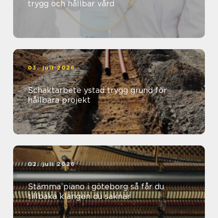
trygg och hållbar vård
03. juli 2026
Schaktarbete ystad trygg grund för
hållbara projekt
02. juli 2026
Stämma piano i göteborg så får du
tillbaka klangen du saknar