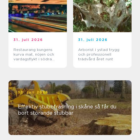
31. juli 2026
31. juli 2026
Restaurang kungens
Arborist i ystad trygg
kurva mat, nöjen och
och professionell
vardagsflykt i södra
trädvård året runt
stockholm
30. juli 2026
Effektiv stubbfräsning i skåne så får du
bort störande stubbar