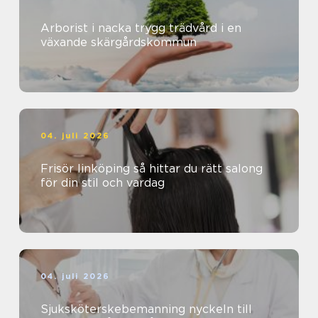
Arborist i nacka trygg trädvård i en
växande skärgårdskommun
04. juli 2026
Frisör linköping så hittar du rätt salong
för din stil och vardag
04. juli 2026
Sjuksköterskebemanning nyckeln till