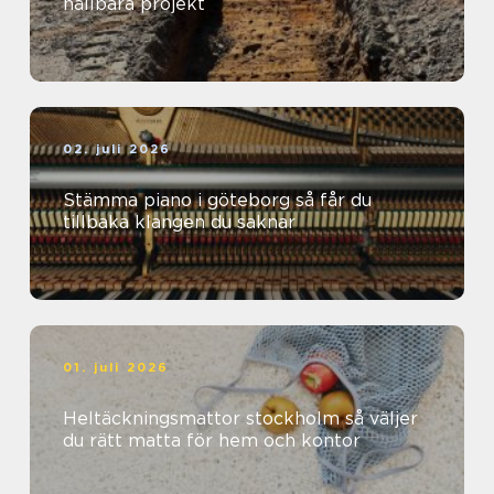
hållbara projekt
02. juli 2026
Stämma piano i göteborg så får du
tillbaka klangen du saknar
01. juli 2026
Heltäckningsmattor stockholm så väljer
du rätt matta för hem och kontor