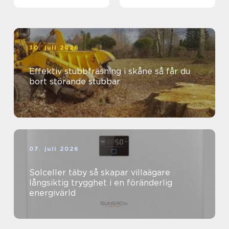
stockholm
30. juli 2026
Effektiv stubbfräsning i skåne så får du
bort störande stubbar
07. juli 2026
Solceller täby så skapar villaägare
långsiktig trygghet i en föränderlig
energivärld