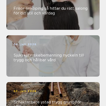
Frisör linköping så hittar du rätt salong
för din stil och vardag
04. juli 2026
Sjuksköterskebemanning nyckeln till
trygg och hållbar vård
03. juli 2026
Schaktarbete ystad trygg grund för