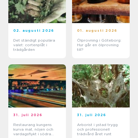
02. augusti 2026
01. augusti 2026
Det ständigt populära
Ölprovning i Göteborg:
valet: cortenplåt i
Hur går en ölprovning
trädgården
till?
31. juli 2026
31. juli 2026
Restaurang kungens
Arborist i ystad trygg
kurva mat, nöjen och
och professionell
vardagsflykt i södra
trädvård året runt