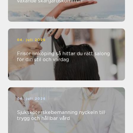
växande skärgårdskommun
04. juli 2026
Frisör linköping så hittar du rätt salong
för din stil och vardag
04. juli 2026
Sjuksköterskebemanning nyckeln till
trygg och hållbar vård