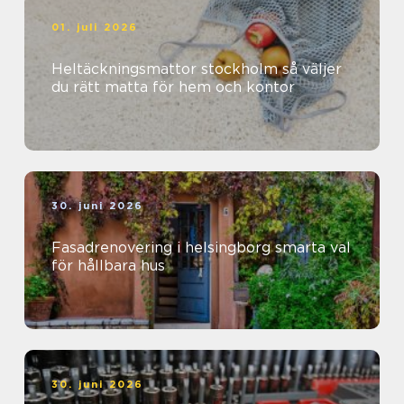
01. juli 2026
Heltäckningsmattor stockholm så väljer
du rätt matta för hem och kontor
30. juni 2026
Fasadrenovering i helsingborg smarta val
för hållbara hus
30. juni 2026