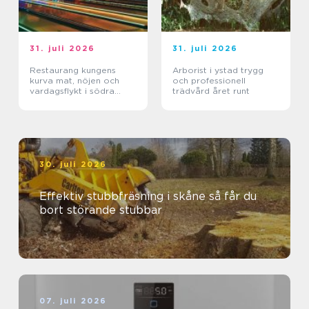
31. juli 2026
31. juli 2026
Restaurang kungens
Arborist i ystad trygg
kurva mat, nöjen och
och professionell
vardagsflykt i södra
trädvård året runt
stockholm
30. juli 2026
Effektiv stubbfräsning i skåne så får du
bort störande stubbar
07. juli 2026