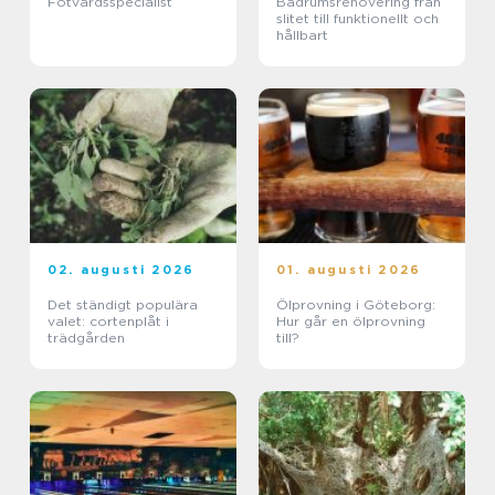
Fotvårdsspecialist
Badrumsrenovering från
slitet till funktionellt och
hållbart
02. augusti 2026
01. augusti 2026
Det ständigt populära
Ölprovning i Göteborg:
valet: cortenplåt i
Hur går en ölprovning
trädgården
till?