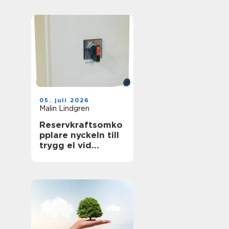
föränderlig
energivärld
05. juli 2026
Malin Lindgren
Reservkraftsomko
pplare nyckeln till
trygg el vid
strömavbrott