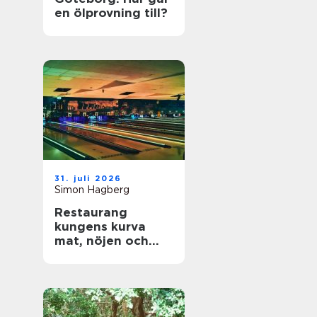
en ölprovning till?
31. juli 2026
Simon Hagberg
Restaurang
kungens kurva
mat, nöjen och
vardagsflykt i
södra stockholm