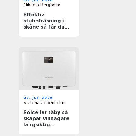
30. juli 2026
Mikaela Bergholm
Effektiv
stubbfräsning i
skåne så får du
bort störande
stubbar
07. juli 2026
Viktoria Uddenholm
Solceller täby så
skapar villaägare
långsiktig
trygghet i en