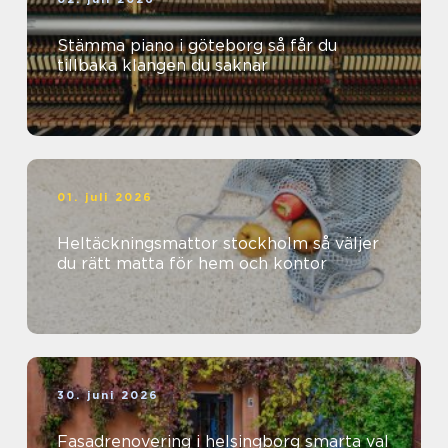
Stämma piano i göteborg så får du
tillbaka klangen du saknar
01. juli 2026
Heltäckningsmattor stockholm så väljer
du rätt matta för hem och kontor
30. juni 2026
Fasadrenovering i helsingborg smarta val