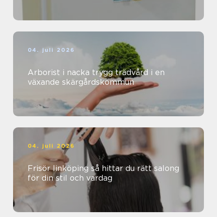
04. juli 2026
Arborist i nacka trygg trädvård i en
växande skärgårdskommun
04. juli 2026
Frisör linköping så hittar du rätt salong
för din stil och vardag