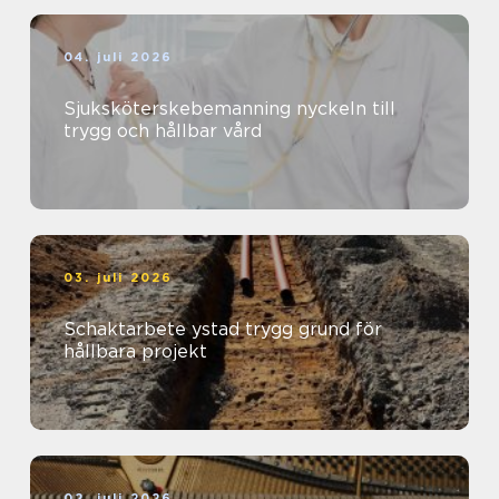
04. juli 2026
Sjuksköterskebemanning nyckeln till
trygg och hållbar vård
03. juli 2026
Schaktarbete ystad trygg grund för
hållbara projekt
02. juli 2026