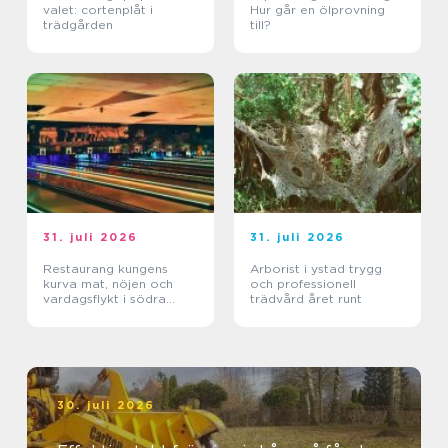
valet: cortenplåt i
Hur går en ölprovning
trädgården
till?
31. juli 2026
31. juli 2026
Restaurang kungens
Arborist i ystad trygg
kurva mat, nöjen och
och professionell
vardagsflykt i södra
trädvård året runt
stockholm
30. juli 2026