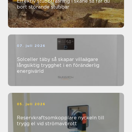
Effektiv stubbfräsning i skåne så får du
bort störande stubbar
07. juli 2026
Solceller täby så skapar villaägare
långsiktig trygghet i en föränderlig
energivärld
05. juli 2026
Reservkraftsomkopplare nyckeln till
trygg el vid strömavbrott