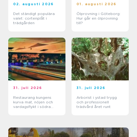
02. augusti 2026
01. augusti 2026
Det ständigt populära
Ölprovning i Göteborg:
valet: cortenplåt i
Hur går en ölprovning
trädgården
till?
31. juli 2026
31. juli 2026
Restaurang kungens
Arborist i ystad trygg
kurva mat, nöjen och
och professionell
vardagsflykt i södra
trädvård året runt
stockholm