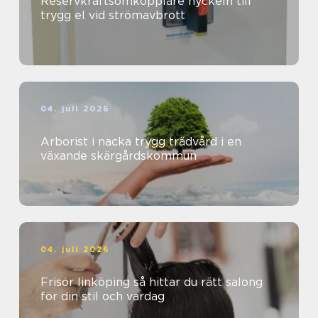
Reservkraftsomkopplare nyckeln till
trygg el vid strömavbrott
04. juli 2026
Arborist i nacka trygg trädvård i en
växande skärgårdskommun
04. juli 2026
Frisör linköping så hittar du rätt salong
för din stil och vardag