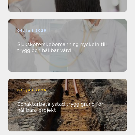
04. juli 2026
Sjuksköterskebemanning nyckeln till
trygg och hållbar vård
03. juli 2026
Schaktarbete ystad trygg grund för
hållbara projekt