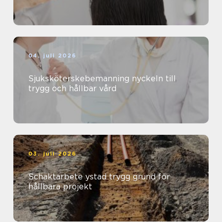
04. juli 2026
Sjuksköterskebemanning nyckeln till
trygg och hållbar vård
03. juli 2026
Schaktarbete ystad trygg grund för
hållbara projekt