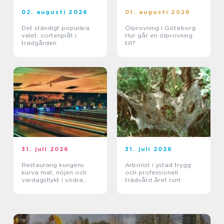
02. augusti 2026
01. augusti 2026
Det ständigt populära
Ölprovning i Göteborg:
valet: cortenplåt i
Hur går en ölprovning
trädgården
till?
31. juli 2026
31. juli 2026
Restaurang kungens
Arborist i ystad trygg
kurva mat, nöjen och
och professionell
vardagsflykt i södra
trädvård året runt
stockholm