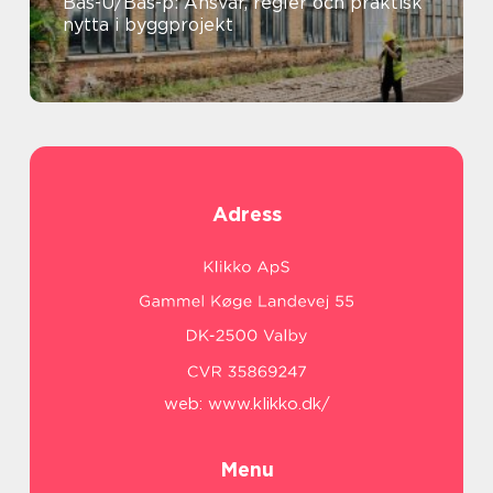
Bas-U/Bas-p: Ansvar, regler och praktisk
nytta i byggprojekt
Adress
web:
www.klikko.dk/
Menu