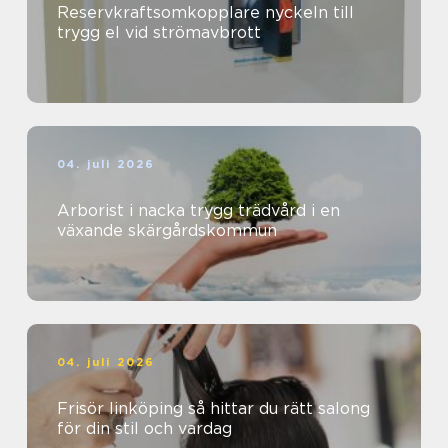
Reservkraftsomkopplare nyckeln till
trygg el vid strömavbrott
04. juli 2026
Arborist i nacka trygg trädvård i en
växande skärgårdskommun
04. juli 2026
Frisör linköping så hittar du rätt salong
för din stil och vardag