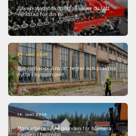
Bilverkstad jönköping så väljer du rätt
verkstad för din bil
20. juni 2026
Bas-U/Bas-p: Ansvar, regler och praktisk
nytta i byggprojekt
14. juni 2026
Markarbete i Åre grunden för hållbara
byggen i fjällmiljö