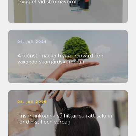
trygg el vid strömavbrott
04. juli 2026
Arborist i nacka trygg trädvård i en
växande skärgårdskommun
04. juli 2026
Frisör linköping så hittar du rätt salong
för din stil och vardag