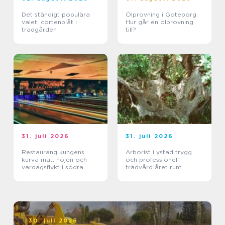
Det ständigt populära
Ölprovning i Göteborg:
valet: cortenplåt i
Hur går en ölprovning
trädgården
till?
31. juli 2026
31. juli 2026
Restaurang kungens
Arborist i ystad trygg
kurva mat, nöjen och
och professionell
vardagsflykt i södra
trädvård året runt
stockholm
30. juli 2026