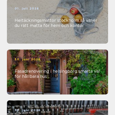
01. juli 2026
Heltäckningsmattor stockholm så väljer
du rätt matta för hem och kontor
30. juni 2026
Fasadrenovering i helsingborg smarta val
för hållbara hus
30. juni 2026