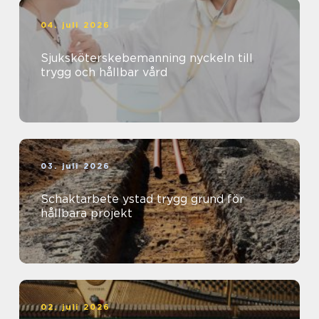
04. juli 2026
Sjuksköterskebemanning nyckeln till
trygg och hållbar vård
03. juli 2026
Schaktarbete ystad trygg grund för
hållbara projekt
02. juli 2026