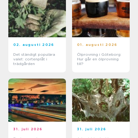
02. augusti 2026
01. augusti 2026
Det ständigt populära
Ölprovning i Göteborg:
valet: cortenplåt i
Hur går en ölprovning
trädgården
till?
31. juli 2026
31. juli 2026