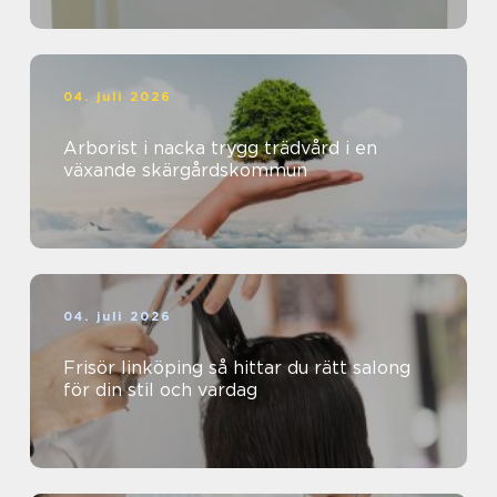
04. juli 2026
Arborist i nacka trygg trädvård i en
växande skärgårdskommun
04. juli 2026
Frisör linköping så hittar du rätt salong
för din stil och vardag