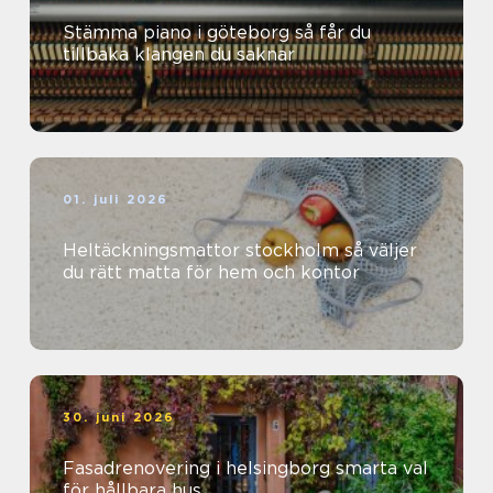
Stämma piano i göteborg så får du
tillbaka klangen du saknar
01. juli 2026
Heltäckningsmattor stockholm så väljer
du rätt matta för hem och kontor
30. juni 2026
Fasadrenovering i helsingborg smarta val
för hållbara hus