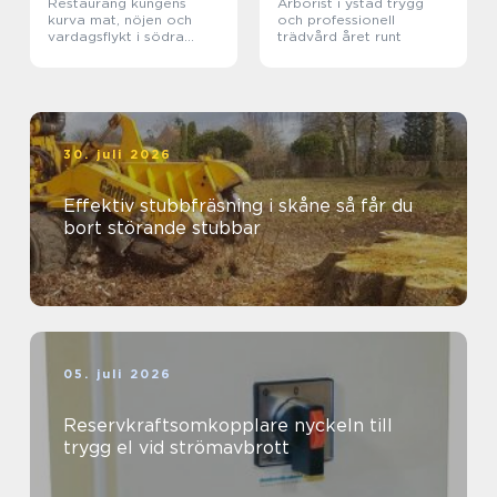
Restaurang kungens
Arborist i ystad trygg
kurva mat, nöjen och
och professionell
vardagsflykt i södra
trädvård året runt
stockholm
30. juli 2026
Effektiv stubbfräsning i skåne så får du
bort störande stubbar
05. juli 2026
Reservkraftsomkopplare nyckeln till
trygg el vid strömavbrott