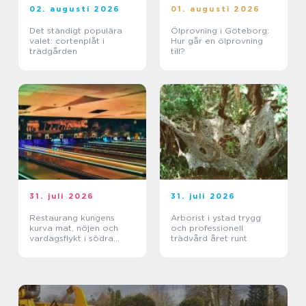
02. augusti 2026
01. augusti 2026
Det ständigt populära
Ölprovning i Göteborg:
valet: cortenplåt i
Hur går en ölprovning
trädgården
till?
31. juli 2026
31. juli 2026
Restaurang kungens
Arborist i ystad trygg
kurva mat, nöjen och
och professionell
vardagsflykt i södra
trädvård året runt
stockholm