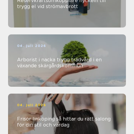
Reservkraftsomkopplare nyckeln till
trygg el vid strömavbrott
04. juli 2026
Arborist i nacka trygg trädvård i en
växande skärgårdskommun
04. juli 2026
Frisör linköping så hittar du rätt salong
för din stil och vardag