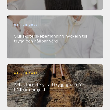
04. juli 2026
Sjuksköterskebemanning nyckeln till
trygg och hållbar vård
03. juli 2026
Schaktarbete ystad trygg grund för
hållbara projekt