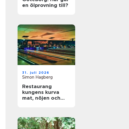
en ölprovning till?
31. juli 2026
Simon Hagberg
Restaurang
kungens kurva
mat, nöjen och
vardagsflykt i
södra stockholm