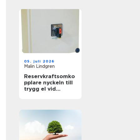
föränderlig
energivärld
05. juli 2026
Malin Lindgren
Reservkraftsomko
pplare nyckeln till
trygg el vid
strömavbrott