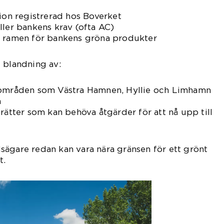
tion registrerad hos Boverket
ller bankens krav (ofta AC)
m ramen för bankens gröna produkter
 blandning av:
 områden som Västra Hamnen, Hyllie och Limhamn
a
srätter som kan behöva åtgärder för att nå upp till
ägare redan kan vara nära gränsen för ett grönt
t.