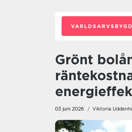
VARLDSARVSBYGD
Grönt bolån malmö sänk
räntekost
energieffe
03 juni 2026
Viktoria Udden