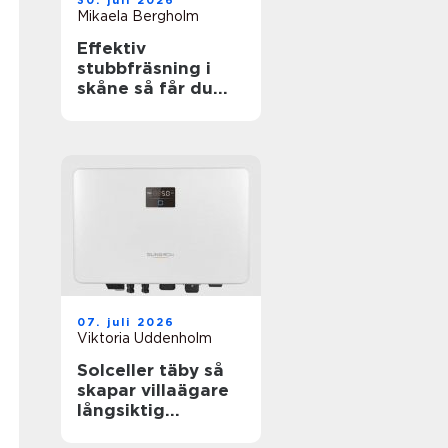
30. juli 2026
Mikaela Bergholm
Effektiv
stubbfräsning i
skåne så får du
bort störande
stubbar
07. juli 2026
Viktoria Uddenholm
Solceller täby så
skapar villaägare
långsiktig
trygghet i en