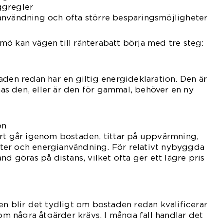
ggregler
användning och ofta större besparingsmöjligheter
ö kan vägen till ränterabatt börja med tre steg:
aden redan har en giltig energideklaration. Den är
knas den, eller är den för gammal, behöver en ny
on
ert går igenom bostaden, tittar på uppvärmning,
önster och energianvändning. För relativt nybyggda
nd göras på distans, vilket ofta ger ett lägre pris
en blir det tydligt om bostaden redan kvalificerar
 om några åtgärder krävs. I många fall handlar det