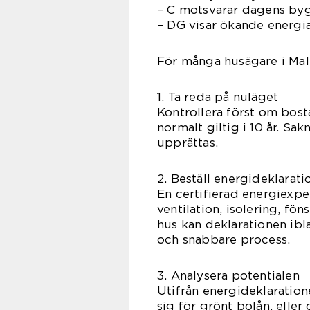
– C motsvarar dagens by
– DG visar ökande energi
För många husägare i Malm
1. Ta reda på nuläget
Kontrollera först om bost
normalt giltig i 10 år. Sa
upprättas.
2. Beställ energideklarati
En certifierad energiexp
ventilation, isolering, f
hus kan deklarationen ibla
och snabbare process.
3. Analysera potentialen
Utifrån energideklaration
sig för grönt bolån, eller