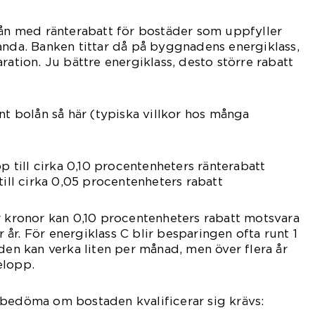
lån med ränterabatt för bostäder som uppfyller
anda. Banken tittar då på byggnadens energiklass,
ration. Ju bättre energiklass, desto större rabatt
nt bolån så här (typiska villkor hos många
pp till cirka 0,10 procentenheters ränterabatt
till cirka 0,05 procentenheters rabatt
r kronor kan 0,10 procentenheters rabatt motsvara
år. För energiklass C blir besparingen ofta runt 1
aden kan verka liten per månad, men över flera år
elopp.
 bedöma om bostaden kvalificerar sig krävs: