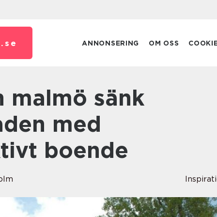
.
se
ANNONSERING
OM OSS
COOKI
naden med
ktivt boende
holm
Inspirat