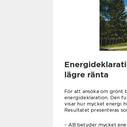
Energideklarati
lägre ränta
För att ansöka om grönt b
energideklaration. Den f
visar hur mycket energi h
Resultatet presenteras som
– AB betyder mycket ener