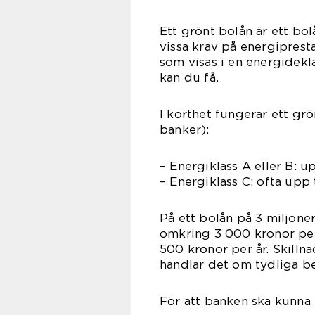
Ett grönt bolån är ett bo
vissa krav på energiprest
som visas i en energidekla
kan du få.
I korthet fungerar ett grö
banker):
– Energiklass A eller B: u
– Energiklass C: ofta upp 
På ett bolån på 3 miljone
omkring 3 000 kronor per 
500 kronor per år. Skilln
handlar det om tydliga b
För att banken ska kunna