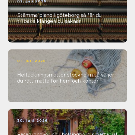
02. juli 2026
Stämma piano i göteborg så får du
tillbaka klangen du saknar
01. juli 2026
Heltäckningsmattor stockholm så väljer
du rätt matta för hem och kontor
30. juni 2026
Fasadrenovering i helsingborg smarta val