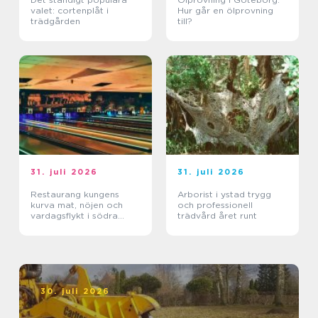
valet: cortenplåt i
Hur går en ölprovning
trädgården
till?
31. juli 2026
31. juli 2026
Restaurang kungens
Arborist i ystad trygg
kurva mat, nöjen och
och professionell
vardagsflykt i södra
trädvård året runt
stockholm
30. juli 2026