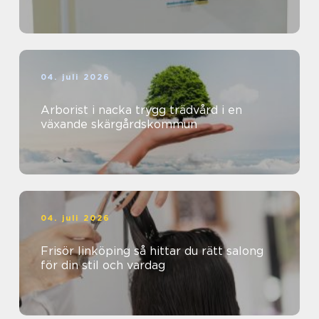
04. juli 2026
Arborist i nacka trygg trädvård i en
växande skärgårdskommun
04. juli 2026
Frisör linköping så hittar du rätt salong
för din stil och vardag