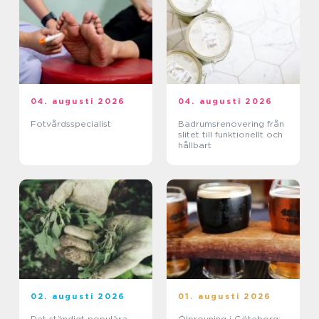
04. augusti 2026
04. augusti 2026
Fotvårdsspecialist
Badrumsrenovering från
slitet till funktionellt och
hållbart
02. augusti 2026
01. augusti 2026
Det ständigt populära
Ölprovning i Göteborg: