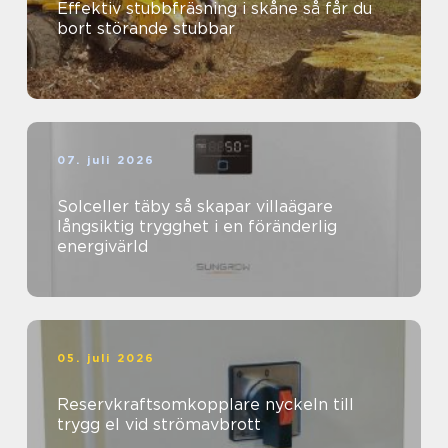
Effektiv stubbfräsning i skåne så får du
bort störande stubbar
07. juli 2026
Solceller täby så skapar villaägare
långsiktig trygghet i en föränderlig
energivärld
05. juli 2026
Reservkraftsomkopplare nyckeln till
trygg el vid strömavbrott