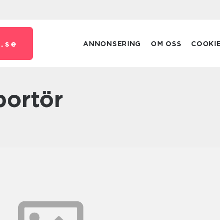
.
se
ANNONSERING
OM OSS
COOKI
portör