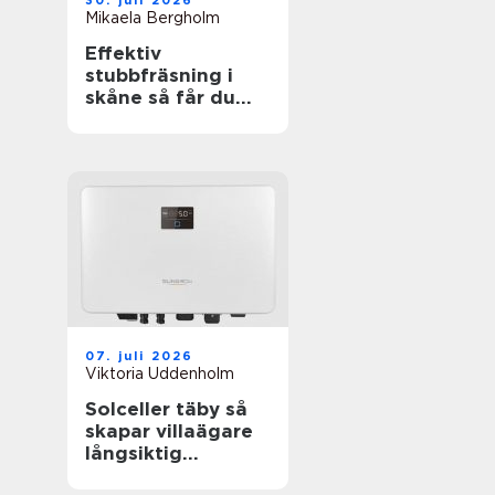
30. juli 2026
Mikaela Bergholm
Effektiv
stubbfräsning i
skåne så får du
bort störande
stubbar
07. juli 2026
Viktoria Uddenholm
Solceller täby så
skapar villaägare
långsiktig
trygghet i en