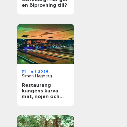
en ölprovning till?
31. juli 2026
Simon Hagberg
Restaurang
kungens kurva
mat, nöjen och
vardagsflykt i
södra stockholm