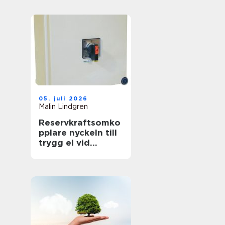
föränderlig
energivärld
05. juli 2026
Malin Lindgren
Reservkraftsomko
pplare nyckeln till
trygg el vid
strömavbrott