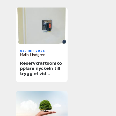
föränderlig
energivärld
05. juli 2026
Malin Lindgren
Reservkraftsomko
pplare nyckeln till
trygg el vid
strömavbrott