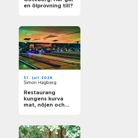
en ölprovning till?
31. juli 2026
Simon Hagberg
Restaurang
kungens kurva
mat, nöjen och
vardagsflykt i
södra stockholm