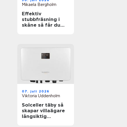
30. juli 2026
Mikaela Bergholm
Effektiv
stubbfräsning i
skåne så får du
bort störande
stubbar
07. juli 2026
Viktoria Uddenholm
Solceller täby så
skapar villaägare
långsiktig
trygghet i en