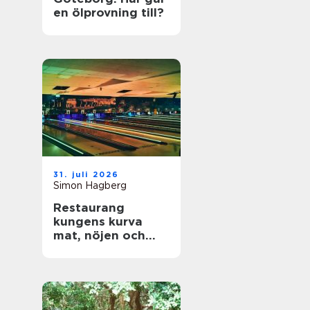
en ölprovning till?
31. juli 2026
Simon Hagberg
Restaurang
kungens kurva
mat, nöjen och
vardagsflykt i
södra stockholm