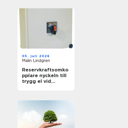
föränderlig
energivärld
05. juli 2026
Malin Lindgren
Reservkraftsomko
pplare nyckeln till
trygg el vid
strömavbrott