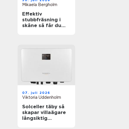
30. juli 2026
Mikaela Bergholm
Effektiv
stubbfräsning i
skåne så får du
bort störande
stubbar
07. juli 2026
Viktoria Uddenholm
Solceller täby så
skapar villaägare
långsiktig
trygghet i en