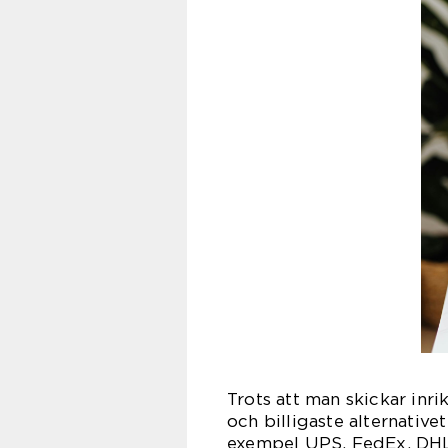
Trots att man skickar inri
och billigaste alternative
exempel UPS, FedEx, DHL