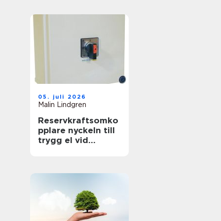
föränderlig
energivärld
05. juli 2026
Malin Lindgren
Reservkraftsomko
pplare nyckeln till
trygg el vid
strömavbrott