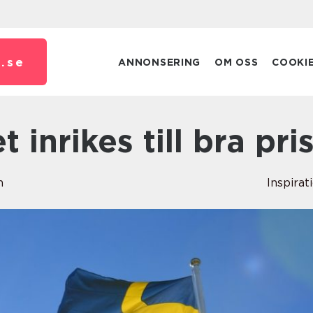
.
se
ANNONSERING
OM OSS
COOKI
t inrikes till bra pri
n
Inspirat