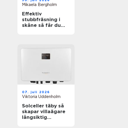
30. juli 2026
Mikaela Bergholm
Effektiv
stubbfräsning i
skåne så får du
bort störande
stubbar
07. juli 2026
Viktoria Uddenholm
Solceller täby så
skapar villaägare
långsiktig
trygghet i en