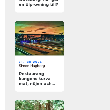
en ölprovning till?
31. juli 2026
Simon Hagberg
Restaurang
kungens kurva
mat, nöjen och
vardagsflykt i
södra stockholm