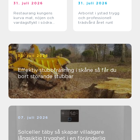
31. juli 2026
31. juli 2026
Restaurang kungens
Arborist i ystad trygg
kurva mat, nöjen och
och professionell
vardagsflykt i södra
trädvård året runt
stockholm
30. juli 2026
Effektiv stubbfräsning i skåne så får du
bort störande stubbar
07. juli 2026
Solceller täby så skapar villaägare
långsiktig trygghet i en föränderlig