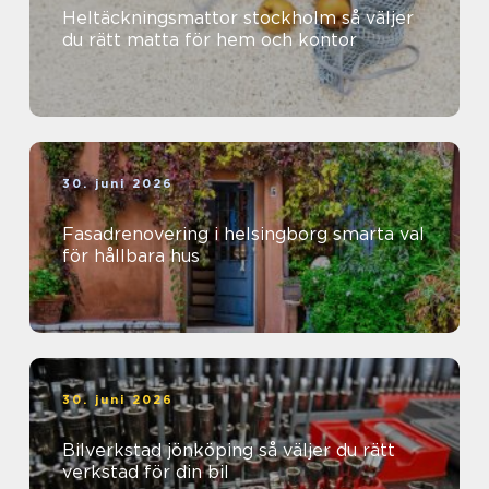
Heltäckningsmattor stockholm så väljer
du rätt matta för hem och kontor
30. juni 2026
Fasadrenovering i helsingborg smarta val
för hållbara hus
30. juni 2026
Bilverkstad jönköping så väljer du rätt
verkstad för din bil