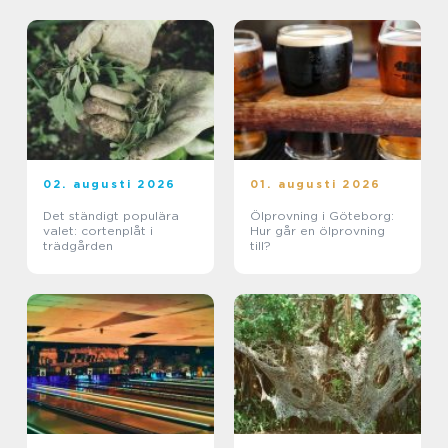
02. augusti 2026
01. augusti 2026
Det ständigt populära
Ölprovning i Göteborg:
valet: cortenplåt i
Hur går en ölprovning
trädgården
till?