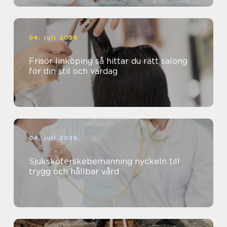
04. juli 2026
Frisör linköping så hittar du rätt salong
för din stil och vardag
04. juli 2026
Sjuksköterskebemanning nyckeln till
trygg och hållbar vård