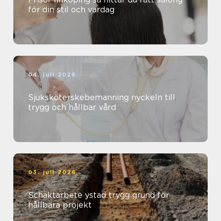
för din stil och vardag
04. juli 2026
Sjuksköterskebemanning nyckeln till
trygg och hållbar vård
03. juli 2026
Schaktarbete ystad trygg grund för
hållbara projekt