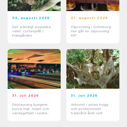
02. augusti 2026
01. augusti 2026
Det ständigt populära
Ölprovning i Göteborg:
valet: cortenplåt i
Hur går en ölprovning
trädgården
till?
31. juli 2026
31. juli 2026
Restaurang kungens
Arborist i ystad trygg
kurva mat, nöjen och
och professionell
vardagsflykt i södra
trädvård året runt
stockholm