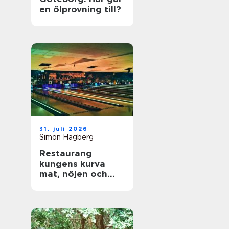
en ölprovning till?
31. juli 2026
Simon Hagberg
Restaurang
kungens kurva
mat, nöjen och
vardagsflykt i
södra stockholm