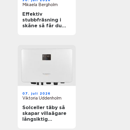
30. juli 2026
Mikaela Bergholm
Effektiv
stubbfräsning i
skåne så får du
bort störande
stubbar
07. juli 2026
Viktoria Uddenholm
Solceller täby så
skapar villaägare
långsiktig
trygghet i en