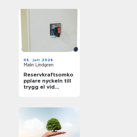
föränderlig
energivärld
05. juli 2026
Malin Lindgren
Reservkraftsomko
pplare nyckeln till
trygg el vid
strömavbrott