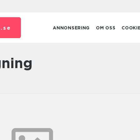
.
se
ANNONSERING
OM OSS
COOKI
gning