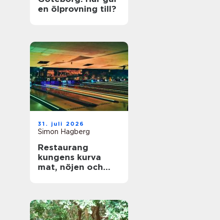
en ölprovning till?
31. juli 2026
Simon Hagberg
Restaurang
kungens kurva
mat, nöjen och
vardagsflykt i
södra stockholm