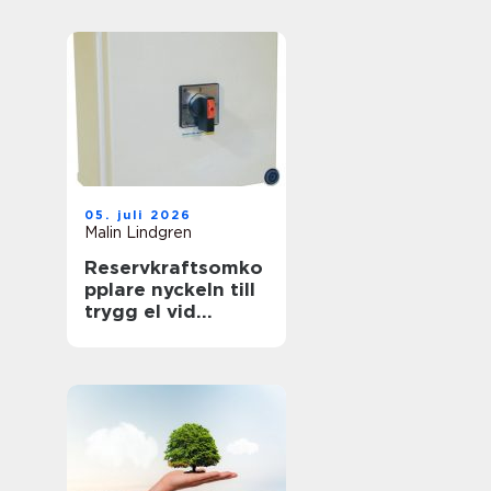
föränderlig
energivärld
05. juli 2026
Malin Lindgren
Reservkraftsomko
pplare nyckeln till
trygg el vid
strömavbrott