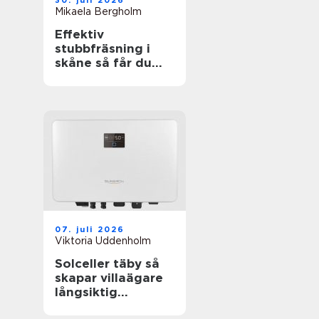
30. juli 2026
Mikaela Bergholm
Effektiv
stubbfräsning i
skåne så får du
bort störande
stubbar
07. juli 2026
Viktoria Uddenholm
Solceller täby så
skapar villaägare
långsiktig
trygghet i en