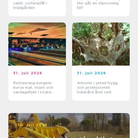
valet: cortenplåt i
Hur går en ölprovning
trädgården
till?
31. juli 2026
31. juli 2026
Restaurang kungens
Arborist i ystad trygg
kurva mat, nöjen och
och professionell
vardagsflykt i södra
trädvård året runt
stockholm
30. juli 2026