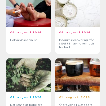
04. augusti 2026
04. augusti 2026
Fotvårdsspecialist
Badrumsrenovering från
slitet till funktionellt och
hållbart
02. augusti 2026
01. augusti 2026
Det ständigt populära
Ölprovning i Göteborg: