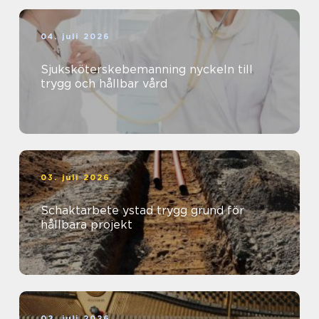
04. juli 2026
Sjuksköterskebemanning nyckeln till
trygg och hållbar vård
03. juli 2026
Schaktarbete ystad trygg grund för
hållbara projekt
02. juli 2026