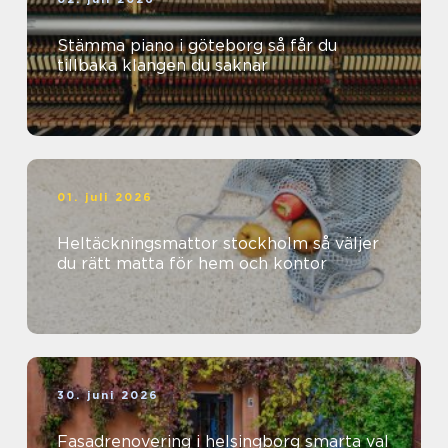
Stämma piano i göteborg så får du
tillbaka klangen du saknar
01. juli 2026
Heltäckningsmattor stockholm så väljer
du rätt matta för hem och kontor
30. juni 2026
Fasadrenovering i helsingborg smarta val