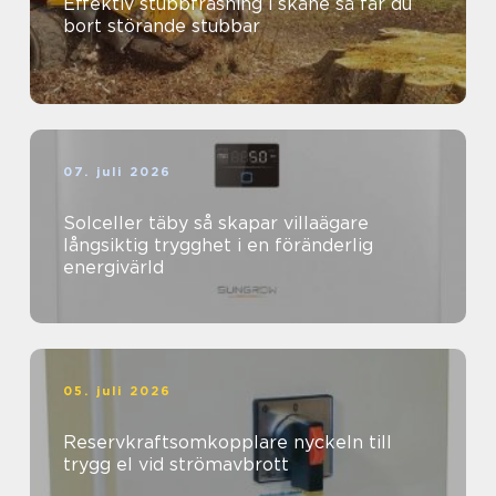
Effektiv stubbfräsning i skåne så får du
bort störande stubbar
07. juli 2026
Solceller täby så skapar villaägare
långsiktig trygghet i en föränderlig
energivärld
05. juli 2026
Reservkraftsomkopplare nyckeln till
trygg el vid strömavbrott