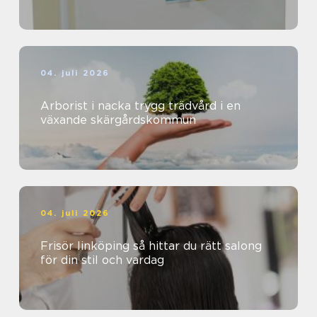
04. juli 2026
Arborist i nacka trygg trädvård i en
växande skärgårdskommun
04. juli 2026
Frisör linköping så hittar du rätt salong
för din stil och vardag