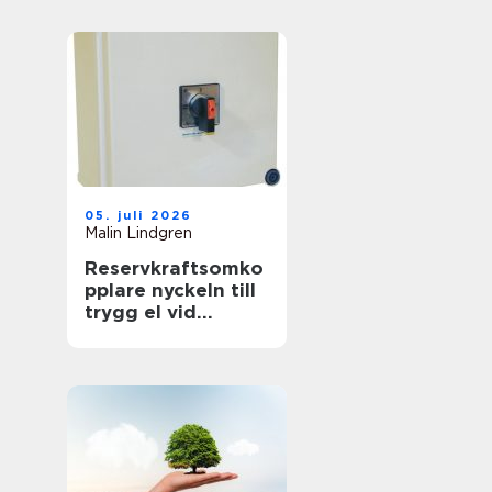
föränderlig
energivärld
05. juli 2026
Malin Lindgren
Reservkraftsomko
pplare nyckeln till
trygg el vid
strömavbrott