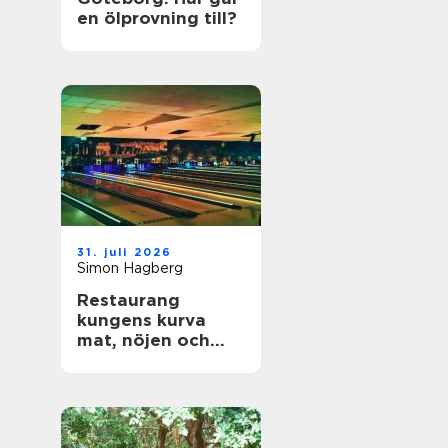
en ölprovning till?
31. juli 2026
Simon Hagberg
Restaurang
kungens kurva
mat, nöjen och
vardagsflykt i
södra stockholm