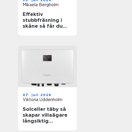
30. juli 2026
Mikaela Bergholm
Effektiv
stubbfräsning i
skåne så får du
bort störande
stubbar
07. juli 2026
Viktoria Uddenholm
Solceller täby så
skapar villaägare
långsiktig
trygghet i en