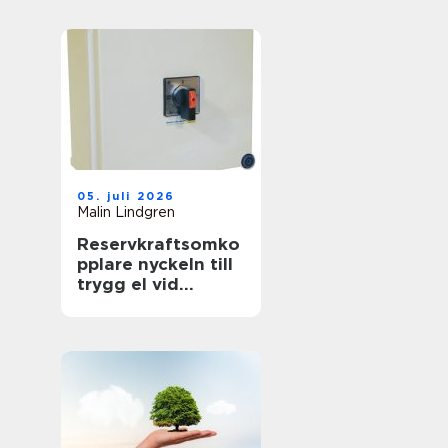
föränderlig
energivärld
05. juli 2026
Malin Lindgren
Reservkraftsomko
pplare nyckeln till
trygg el vid
strömavbrott