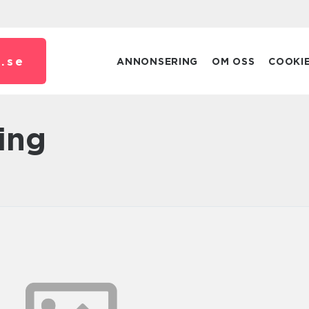
.
se
ANNONSERING
OM OSS
COOKI
ring