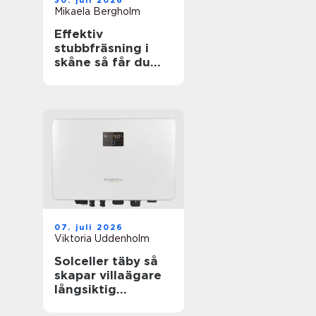
30. juli 2026
Mikaela Bergholm
Effektiv
stubbfräsning i
skåne så får du
bort störande
stubbar
07. juli 2026
Viktoria Uddenholm
Solceller täby så
skapar villaägare
långsiktig
trygghet i en