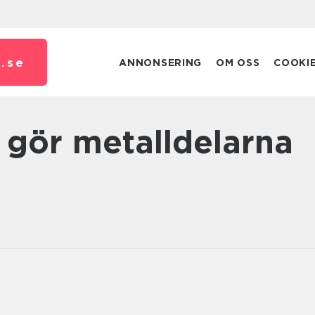
.
se
ANNONSERING
OM OSS
COOKI