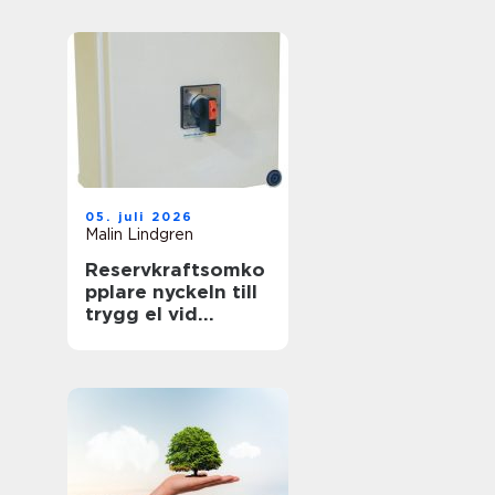
föränderlig
energivärld
05. juli 2026
Malin Lindgren
Reservkraftsomko
pplare nyckeln till
trygg el vid
strömavbrott