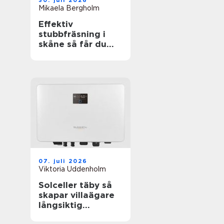
30. juli 2026
Mikaela Bergholm
Effektiv
stubbfräsning i
skåne så får du
bort störande
stubbar
07. juli 2026
Viktoria Uddenholm
Solceller täby så
skapar villaägare
långsiktig
trygghet i en