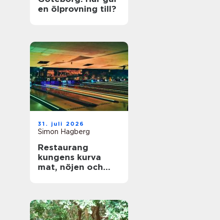
en ölprovning till?
31. juli 2026
Simon Hagberg
Restaurang
kungens kurva
mat, nöjen och
vardagsflykt i
södra stockholm