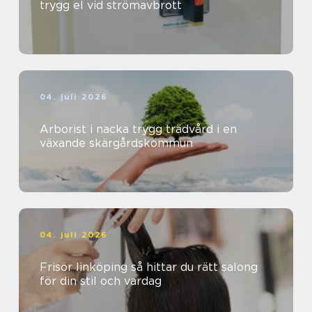
trygg el vid strömavbrott
04. juli 2026
Arborist i nacka trygg trädvård i en
växande skärgårdskommun
04. juli 2026
Frisör linköping så hittar du rätt salong
för din stil och vardag