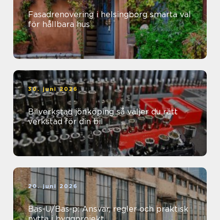
Fasadrenovering i helsingborg smarta val
för hållbara hus
30. juni 2026
Bilverkstad jönköping så väljer du rätt
verkstad för din bil
20. juni 2026
Bas-U/Bas-p: Ansvar, regler och praktisk
nytta i byggprojekt