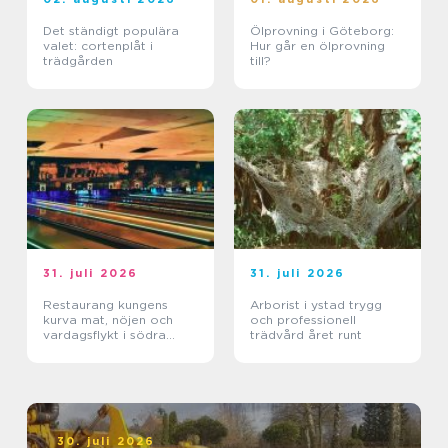
Det ständigt populära
Ölprovning i Göteborg:
valet: cortenplåt i
Hur går en ölprovning
trädgården
till?
31. juli 2026
31. juli 2026
Restaurang kungens
Arborist i ystad trygg
kurva mat, nöjen och
och professionell
vardagsflykt i södra
trädvård året runt
stockholm
30. juli 2026