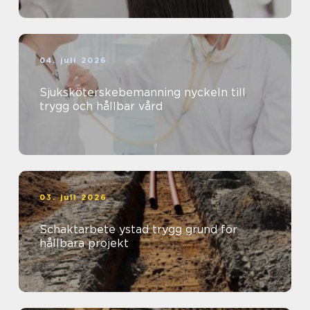
04. juli 2026
Sjuksköterskebemanning nyckeln till
trygg och hållbar vård
03. juli 2026
Schaktarbete ystad trygg grund för
hållbara projekt