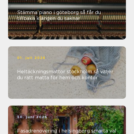
Stämma piano i göteborg så får du
tillbaka klangen du saknar
01. juli 2026
Heltäckningsmattor stockholm så väljer
du rätt matta för hem och kontor
30. juni 2026
Fasadrenovering i helsingborg smarta val