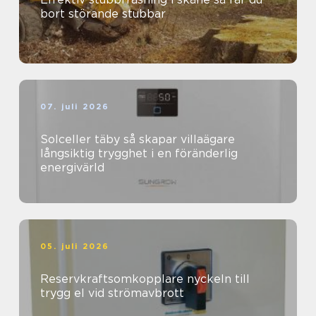
bort störande stubbar
07. juli 2026
Solceller täby så skapar villaägare
långsiktig trygghet i en föränderlig
energivärld
05. juli 2026
Reservkraftsomkopplare nyckeln till
trygg el vid strömavbrott