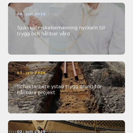
04. juli 2026
Sjuksköterskebemanning nyckeln till
trygg och hållbar vård
03. juli 2026
Schaktarbete ystad trygg grund för
hållbara projekt
02. juli 2026