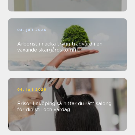
04. juli 2026
Arborist i nacka trygg trädvård i en
växande skärgårdskommun
04. juli 2026
Frisör linköping så hittar du rätt salong
för din stil och vardag