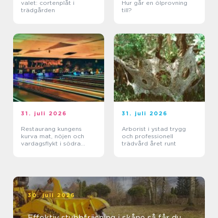
valet: cortenplåt i
Hur går en ölprovning
trädgården
till?
31. juli 2026
31. juli 2026
Restaurang kungens
Arborist i ystad trygg
kurva mat, nöjen och
och professionell
vardagsflykt i södra
trädvård året runt
stockholm
30. juli 2026
Effektiv stubbfräsning i skåne så får du