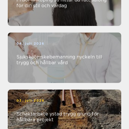
för din stil och vardag
04. juli 2026
Sjuksköterskebemanning nyckeln till
trygg och hållbar vård
03. juli 2026
Schaktarbete ystad trygg grund för
hållbara projekt