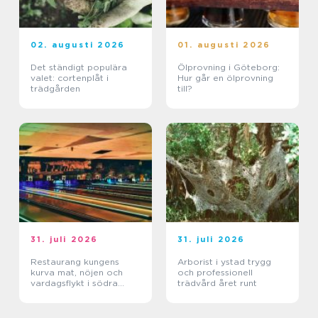
02. augusti 2026
01. augusti 2026
Det ständigt populära
Ölprovning i Göteborg:
valet: cortenplåt i
Hur går en ölprovning
trädgården
till?
31. juli 2026
31. juli 2026
Restaurang kungens
Arborist i ystad trygg
kurva mat, nöjen och
och professionell
vardagsflykt i södra
trädvård året runt
stockholm